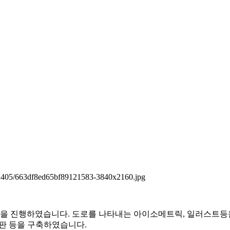
/202405/663df8ed65bf89121583-3840x2160.jpg
을 진행하였습니다. 도로를 나타내는 아이소메트릭, 일러스트등
시판 등을 구축하였습니다.